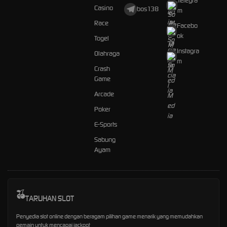
Telegra
Casino
bos138
m
Race
Facebo
ok
Togel
Instagra
Olahraga
m
Crash
Game
Arcade
Poker
E-Sports
Sabung
Ayam
TARUHAN SLOT
Penyedia slot online dengan beragam pilihan game menarik yang memudahkan
pemain untuk mencapai jackpot