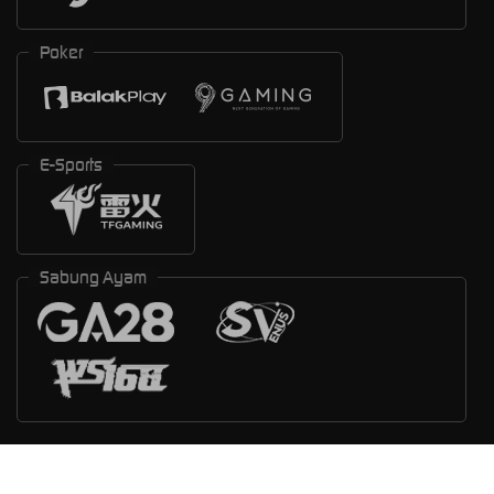
Poker
E-Sports
Sabung Ayam