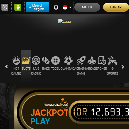
Main di
MASUK
DAFTAR
Telegram
HOT
SLOTS
LIVE
RACE
TOGEL
OLAHRAGA
CRASH
ARCADE
POKER
E-
SABUN
GAMES
CASINO
GAME
SPORTS
AYAM
IDR
12,693,
JACKPOT
PLAY