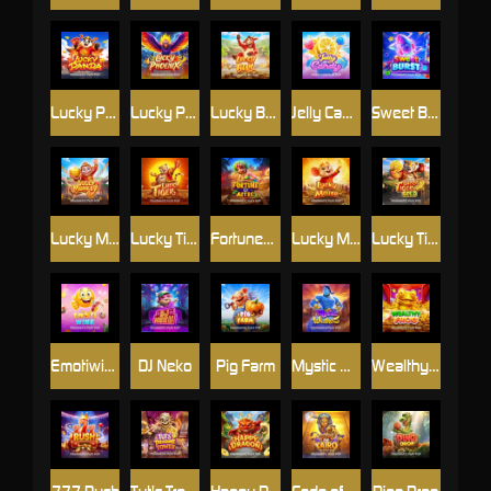
Lucky Panda
Lucky Phoenix
Lucky Bull
Jelly Candy
Sweet Burst
Lucky MonKey
Lucky Tiger
Fortunes of Aztec
Lucky Mouse
Lucky Tiger Gold Ultimate
Emotiwins
DJ Neko
Pig Farm
Mystic Wishes
Wealthy Frog