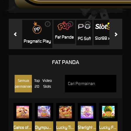
i
i
i
i
i
Facha
Fat Panda
Slot88 x PP
PG Soft
Pragmatic Play
FAT PANDA
Semua
Top
Video
permainan
20
Slots
Gates of Olympus POP
Olympus Wins
Lucky Tiger 1000
Starlight Wins
Lucky Fortune Tree