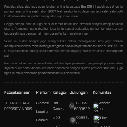
Provider, situs, atau juga agen taruhan online terpercaya
Bos138
ini sudah ada di dunia
pertaruhanan online sejak tahun 2007. Hal tersebut tentu dapat menjadi salah satu bukti
kuat bahwa situs sangat terpercaya dan juga memuaskan.
Hingga sampai saat ini juga situs ini masih berdiri dan semakin banyak orang bermain
disana. Permainan yang disajikan juga tentu sangat berkualitas dengan tampilan sangat
bagus sehingga para pemain tidak bosan Ketika memainkannya.
Selain itu, sudah banyak juga orang sukses dalam meningkatkan atau juga bahkan
memajukan finansial mereka hanya dengan memainkan permainan taruhan di
Bos138
. Hal
itu terjadi karena memang situs ini memiliki permainan yang mudah dimainkan seperti game
slot.
Namun sebelum permainan slot ada, tentu terdapat permainan yang sangat populer dalam
sejarah dunia pertaruhanan. Jika anda penasaran dengan sejarah provider, situs, atau juga
agen ini, maka perhatikan pembahasan berikut dibawah ini.
Kebijaksanaan
Platform
Kategori
Dukungan
Komunitas
TUTORIAL CARA
Promosi
Hot
+628592
Whatsa
DEPOSIT VIA QRIS
Games
6083622
pp
Loyalty
Slots
bosss13
Line
Referral
8
Live