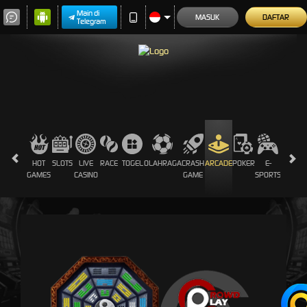
Main di
MASUK
DAFTAR
Telegram
HOT
SLOTS
LIVE
RACE
TOGEL
OLAHRAGA
CRASH
ARCADE
POKER
E-
SABUN
GAMES
CASINO
GAME
SPORTS
AYAM