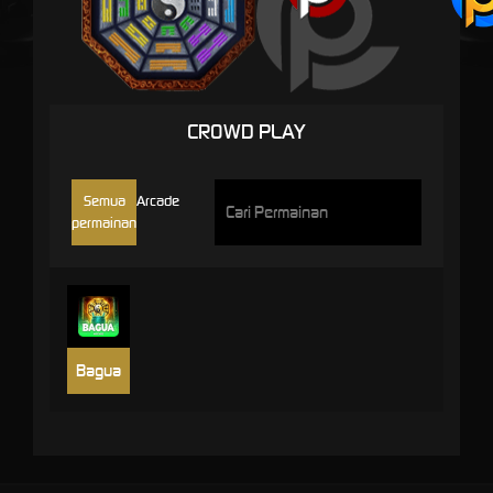
CROWD PLAY
Semua
Arcade
permainan
Bagua