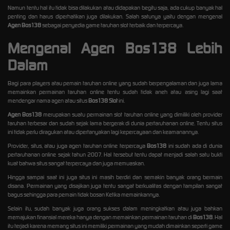
Namun tentu hal itu tidak bisa dilakukan atau didapakan begitu saja, ada cukup banyak hal
penting dan harus diperhatikan juga dilakukan. Salah satunya yaitu dengan mengenal
Agen Bos138
sebagai penyedia game taruhan slot terbaik dan terpercaya.
Mengenal Agen Bos138 Lebih
Dalam
Bagi para players atau pemain taruhan online yang sudah berpengalaman dan juga lama
memainkan permainan taruhan online tentu sudah tidak aneh atau asing lagi saat
mendengar nama agen atau situs
Bos138 Slot
ini.
Agen Bos138
merupakan suatu permainan slot taruhan online yang dimiliki oleh provider
taruhan terbesar dan sudah sejak lama bergerak di dunia pertaruhanan online. Tentu situs
ini tidak perlu diragukan atau dipertanyakan lagi kepercayaan dan keamanannya.
Provider, situs, atau juga agen taruhan online terpercaya
Bos138
ini sudah ada di dunia
pertaruhanan online sejak tahun 2007. Hal tersebut tentu dapat menjadi salah satu bukti
kuat bahwa situs sangat terpercaya dan juga memuaskan.
Hingga sampai saat ini juga situs ini masih berdiri dan semakin banyak orang bermain
disana. Permainan yang disajikan juga tentu sangat berkualitas dengan tampilan sangat
bagus sehingga para pemain tidak bosan Ketika memainkannya.
Selain itu, sudah banyak juga orang sukses dalam meningkatkan atau juga bahkan
memajukan finansial mereka hanya dengan memainkan permainan taruhan di
Bos138
. Hal
itu terjadi karena memang situs ini memiliki permainan yang mudah dimainkan seperti game