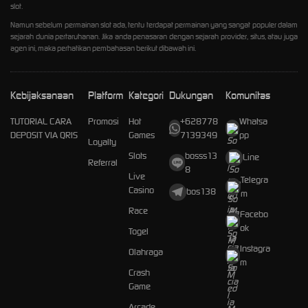
slot.
Namun sebelum permainan slot ada, tentu terdapat permainan yang sangat populer dalam
sejarah dunia pertaruhanan. Jika anda penasaran dengan sejarah provider, situs, atau juga
agen ini, maka perhatikan pembahasan berikut dibawah ini.
Kebijaksanaan
Platform
Kategori
Dukungan
Komunitas
TUTORIAL CARA
Promosi
Hot
+628778
Whatsa
DEPOSIT VIA QRIS
Games
7139349
pp
Loyalty
Slots
bosss13
Line
Referral
8
Live
Telegra
Casino
bos138
m
Race
Facebo
ok
Togel
Instagra
Olahraga
m
Crash
Game
Arcade