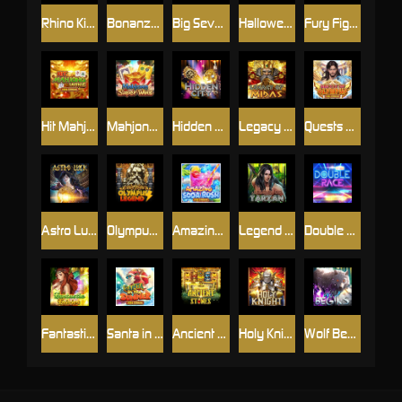
Rhino King
Bonanza Coins
Big Sevens Jackpot
Halloween Ghost
Fury Fighters
Hit Mahjong Wins
Mahjong Super Wins
Hidden City
Legacy of Midas
Quests of Olympus
Astro Luck
Olympus Legend
Amazing Soda Rush
Legend of Tarzan
Double Race
Fantastic Faries
Santa in the Summer
Ancient Stones
Holy Knight
Wolf Begins