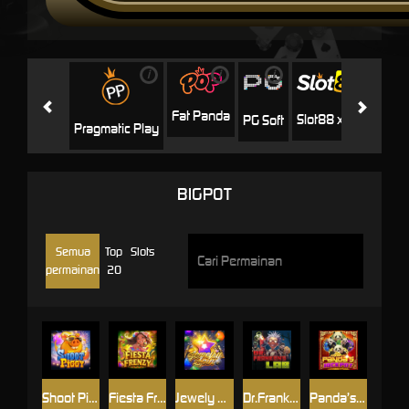
i
i
i
i
i
Facha
Fat Panda
Slot88 x PP
PG Soft
Pragmatic Play
BIGPOT
Semua
Top
Slots
permainan
20
Shoot Piggy
Fiesta Frenzy
Jewely Spin
Dr.Franken’s Lab
Panda’s Jackpot