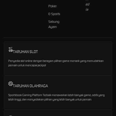
Poker
E-Sports
Sabung
Ayam
TARUHAN SLOT
Penyedia slot online dengan beragam pilihan game menarik yang memudahkan
pemain untuk mencapai jackpot
TARUHAN OLAHRAGA
Sportsbook Gaming Platform Terbaik menawarkan lebih banyak game, odds yang
lebih tinggi, dan menyediakan pilihan yang lebih banyak untuk pemain.