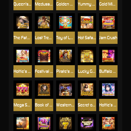
Queen's Bow
Medusa’s Blessing
Golden Kitty
Yummy Kitchen
Gold Mine Rush
The Fates of Sisters
Lost Treasure
Toy of Legend
Hot Safari Run
Jam Crush
Hottie’s Vacation
Festival of the Dead
Pirate's Treasure
Lucky Goldbar
Buffalo Begins
Mega Sevens
Book of Pharaoh
Western Sherrif
Secret of Goddess
Hottie’s Paradise