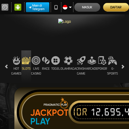
Main di
MASUK
DAFTAR
Telegram
HOT
SLOTS
LIVE
RACE
TOGEL
OLAHRAGA
CRASH
ARCADE
POKER
E-
SABUN
GAMES
CASINO
GAME
SPORTS
AYAM
IDR
12,695,
JACKPOT
PLAY