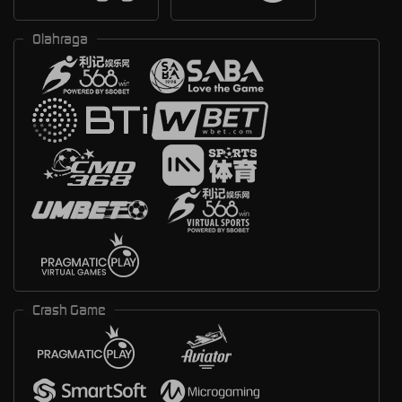
Olahraga
Crash Game