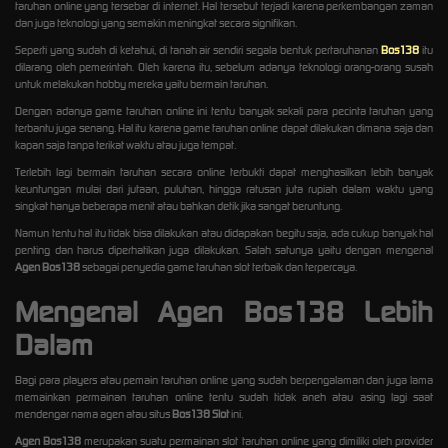
taruhan online yang tersebar di internet. Hal tersebut terjadi karena perkembangan zaman
dan juga teknologi yang semakin meningkat secara signifikan.
Seperti yang sudah di ketahui, di tanah air sendiri segala bentuk pertaruhanan
Bos138
itu
dilarang oleh pemerintah. Oleh karena itu, sebelum adanya teknologi orang-orang susah
untuk melakukan hobby mereka yaitu bermain taruhan.
Dengan adanya game taruhan online ini tentu banyak sekali para pecinta taruhan yang
terbantu juga senang. Hal itu karena game taruhan online dapat dilakukan dimana saja dan
kapan saja tanpa terikat waktu atau juga tempat.
Terlebih lagi bermain taruhan secara online terbukti dapat menghasilkan lebih banyak
keuntungan mulai dari jutaan, puluhan, hingga ratusan juta rupiah dalam waktu yang
singkat hanya beberapa menit atau bahkan detik jika sangat beruntung.
Namun tentu hal itu tidak bisa dilakukan atau didapakan begitu saja, ada cukup banyak hal
penting dan harus diperhatikan juga dilakukan. Salah satunya yaitu dengan mengenal
Agen Bos138
sebagai penyedia game taruhan slot terbaik dan terpercaya.
Mengenal Agen Bos138 Lebih
Dalam
Bagi para players atau pemain taruhan online yang sudah berpengalaman dan juga lama
memainkan permainan taruhan online tentu sudah tidak aneh atau asing lagi saat
mendengar nama agen atau situs
Bos138 Slot
ini.
Agen Bos138
merupakan suatu permainan slot taruhan online yang dimiliki oleh provider