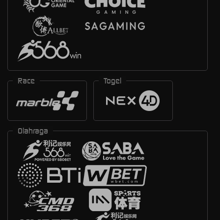
Race
Togel
Olahraga