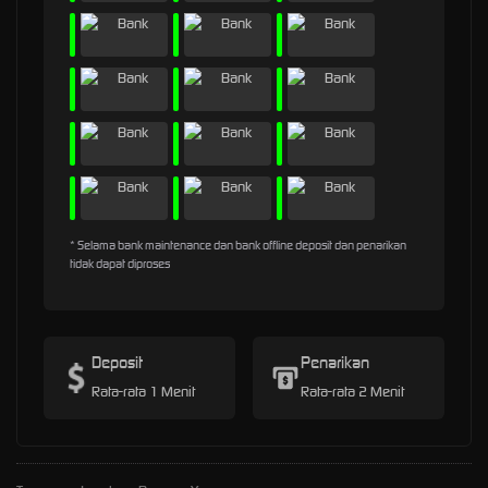
* Selama bank maintenance dan bank offline deposit dan penarikan
tidak dapat diproses
Deposit
Penarikan
Rata-rata 1 Menit
Rata-rata 2 Menit