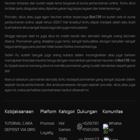
taruhan terbesar dan sudah sejak lama bergerak di dunia pertaruhanan online. Tentu situs
ini tidak perlu diragukan atau dipertanyakan lagi kepercayaan dan keamanannya.
Provider, situs, atau juga agen taruhan online terpercaya
Bos138
ini sudah ada di dunia
pertaruhanan online sejak tahun 2007. Hal tersebut tentu dapat menjadi salah satu bukti
kuat bahwa situs sangat terpercaya dan juga memuaskan.
Hingga sampai saat ini juga situs ini masih berdiri dan semakin banyak orang bermain
disana. Permainan yang disajikan juga tentu sangat berkualitas dengan tampilan sangat
bagus sehingga para pemain tidak bosan Ketika memainkannya.
Selain itu, sudah banyak juga orang sukses dalam meningkatkan atau juga bahkan
memajukan finansial mereka hanya dengan memainkan permainan taruhan di
Bos138
. Hal
itu terjadi karena memang situs ini memiliki permainan yang mudah dimainkan seperti game
slot.
Namun sebelum permainan slot ada, tentu terdapat permainan yang sangat populer dalam
sejarah dunia pertaruhanan. Jika anda penasaran dengan sejarah provider, situs, atau juga
agen ini, maka perhatikan pembahasan berikut dibawah ini.
Kebijaksanaan
Platform
Kategori
Dukungan
Komunitas
TUTORIAL CARA
Promosi
Hot
+628781
Whatsa
DEPOSIT VIA QRIS
Games
4581286
pp
Loyalty
Slots
bosss13
Line