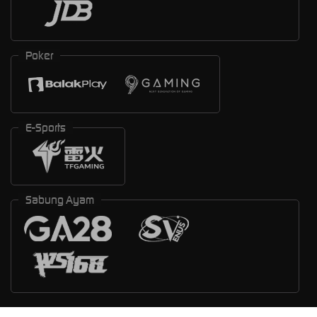
Poker
E-Sports
Sabung Ayam