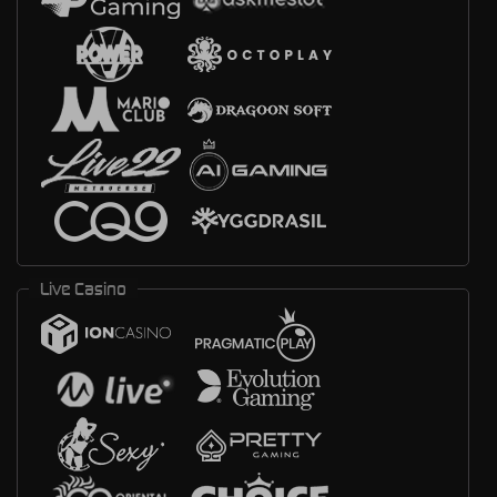
Live Casino