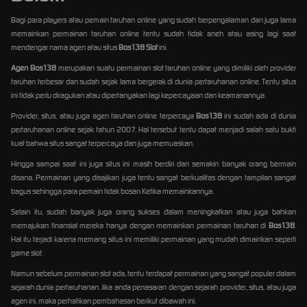
Bagi para players atau pemain taruhan online yang sudah berpengalaman dan juga lama
memainkan permainan taruhan online tentu sudah tidak aneh atau asing lagi saat
mendengar nama agen atau situs
Bos138 Slot
ini.
Agen Bos138
merupakan suatu permainan slot taruhan online yang dimiliki oleh provider
taruhan terbesar dan sudah sejak lama bergerak di dunia pertaruhanan online. Tentu situs
ini tidak perlu diragukan atau dipertanyakan lagi kepercayaan dan keamanannya.
Provider, situs, atau juga agen taruhan online terpercaya
Bos138
ini sudah ada di dunia
pertaruhanan online sejak tahun 2007. Hal tersebut tentu dapat menjadi salah satu bukti
kuat bahwa situs sangat terpercaya dan juga memuaskan.
Hingga sampai saat ini juga situs ini masih berdiri dan semakin banyak orang bermain
disana. Permainan yang disajikan juga tentu sangat berkualitas dengan tampilan sangat
bagus sehingga para pemain tidak bosan Ketika memainkannya.
Selain itu, sudah banyak juga orang sukses dalam meningkatkan atau juga bahkan
memajukan finansial mereka hanya dengan memainkan permainan taruhan di
Bos138
.
Hal itu terjadi karena memang situs ini memiliki permainan yang mudah dimainkan seperti
game slot.
Namun sebelum permainan slot ada, tentu terdapat permainan yang sangat populer dalam
sejarah dunia pertaruhanan. Jika anda penasaran dengan sejarah provider, situs, atau juga
agen ini, maka perhatikan pembahasan berikut dibawah ini.