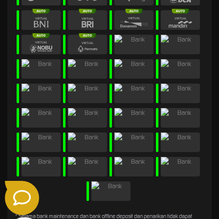
* Selama bank maintenance dan bank offline deposit dan penarikan tidak dapat